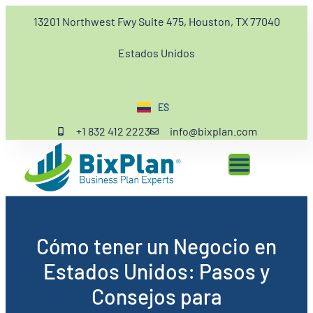
13201 Northwest Fwy Suite 475, Houston, TX 77040
Estados Unidos
ES
EN
+1 832 412 2223
info@bixplan.com
Cómo tener un Negocio en
Estados Unidos: Pasos y
Consejos para