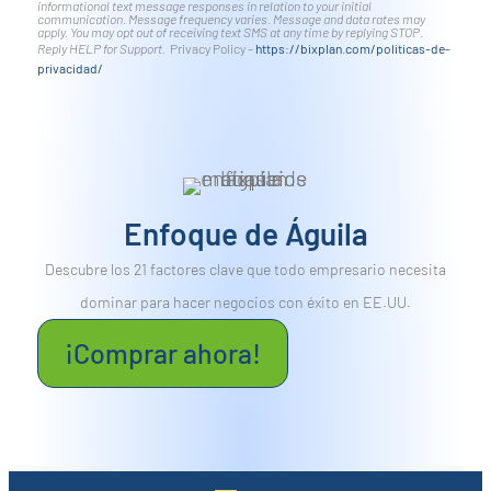
informational text message responses in relation to your initial
communication. Message frequency varies. Message and data rates may
apply. You may opt out of receiving text SMS at any time by replying STOP.
Reply HELP for Support.
Privacy Policy –
https://bixplan.com/politicas-
de-
privacidad/
Enfoque de Águila
Descubre los 21 factores clave que todo empresario necesita
dominar para hacer negocios con éxito en EE.UU.
¡Comprar ahora!