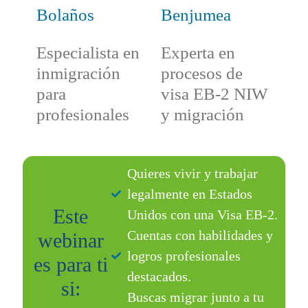
Bolaños
Benjumea
Especialista en
Experta en
inmigración
procesos de
para
visa EB-2 NIW
profesionales
y migración
Quieres vivir y trabajar
legalmente en Estados
Este
Unidos con una Visa EB-2.
Cuentas con habilidades y
webinar
logros profesionales
es para ti
destacados.
si:
Buscas migrar junto a tu