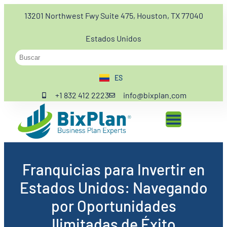
13201 Northwest Fwy Suite 475, Houston, TX 77040
Estados Unidos
ES
EN
+1 832 412 2223
info@bixplan.com
Franquicias para Invertir en
Estados Unidos: Navegando
por Oportunidades
Ilimitadas de Éxito