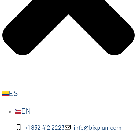
ES
EN
+1 832 412 2223
info@bixplan.com