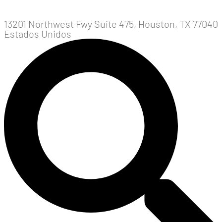
13201 Northwest Fwy Suite 475, Houston, TX 77040
Estados Unidos