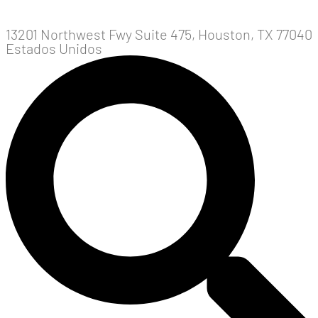
13201 Northwest Fwy Suite 475, Houston, TX 77040
Estados Unidos