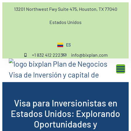
13201 Northwest Fwy Suite 475, Houston, TX 77040
Estados Unidos
ES
EN
+1 832 412 2223
info@bixplan.com
Visa para Inversionistas en
Estados Unidos: Explorando
Oportunidades y