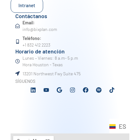
Intranet
Contáctanos
Email:
info@bixplan.com
Teléfono:
+1 832 412 2223
Horario de atención
Lunes – Viernes: 8 a.m- 5 p.m
Hora Houston - Texas
13201 Northwest Fwy Suite 475
SÍGUENOS
ES
EN