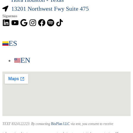
13201 Northwest Fwy Suite 475
Síguenos
ES
EN
TEXT 8324122223. By contacting
BixPlan LLC
via text, you consent to receive