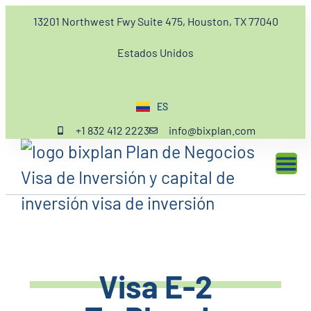
13201 Northwest Fwy Suite 475, Houston, TX 77040
Estados Unidos
ES
EN
+1 832 412 2223
info@bixplan.com
Visa E-2