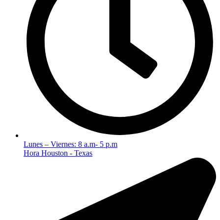
Lunes – Viernes: 8 a.m- 5 p.m
Hora Houston - Texas