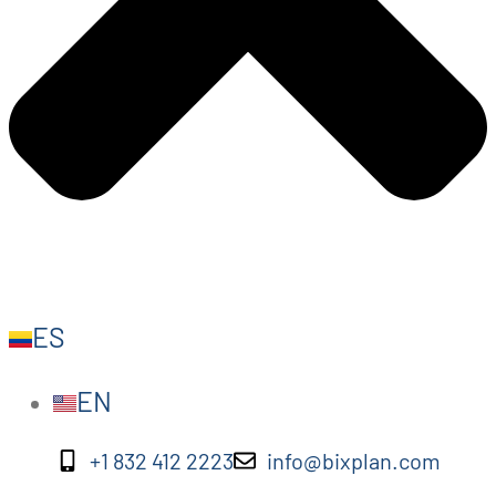
ES
EN
+1 832 412 2223
info@bixplan.com