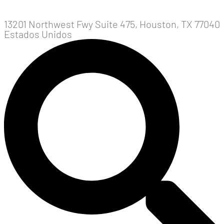
13201 Northwest Fwy Suite 475, Houston, TX 77040
Estados Unidos