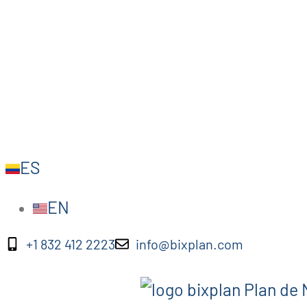
ES
EN
+1 832 412 2223
info@bixplan.com