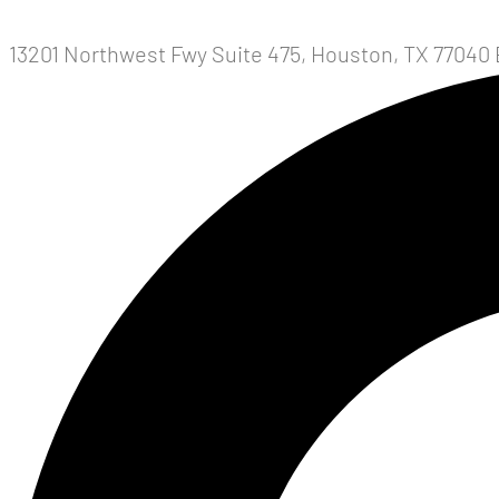
13201 Northwest Fwy Suite 475, Houston, TX 77040