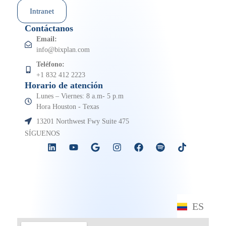
Intranet
Contáctanos
Email:
info@bixplan.com
Teléfono:
+1 832 412 2223
Horario de atención
Lunes – Viernes: 8 a.m- 5 p.m
Hora Houston - Texas
13201 Northwest Fwy Suite 475
SÍGUENOS
ES
EN