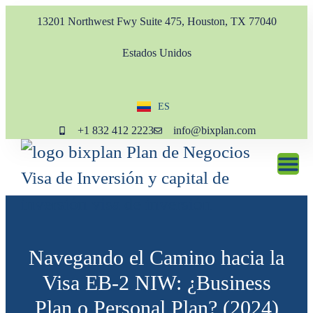
13201 Northwest Fwy Suite 475, Houston, TX 77040
Estados Unidos
ES
EN
+1 832 412 2223
info@bixplan.com
Navegando el Camino hacia la
Visa EB-2 NIW: ¿Business
Plan o Personal Plan? (2024)