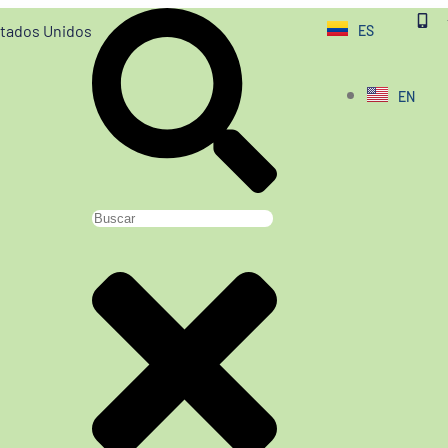
stados Unidos
ES
EN