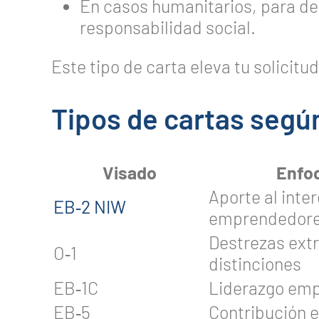
En casos humanitarios, para de
responsabilidad social.
Este tipo de carta eleva tu solicitu
Tipos de cartas según
Visado
Enfoq
Aporte al inter
EB‑2 NIW
emprendedor
Destrezas extr
O‑1
distinciones
EB‑1C
Liderazgo emp
EB‑5
Contribución 