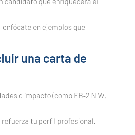
un candidato que enriquecerá el
s, enfócate en ejemplos que
luir una carta de
idades o impacto (como EB‑2 NIW,
efuerza tu perfil profesional.