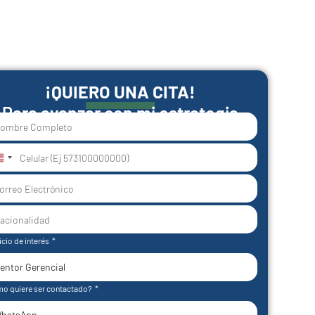
¡QUIERO UNA CITA!
Para avanzar con mi estrategia
nited
tates
1
icio de interés
o quiere ser contactado?