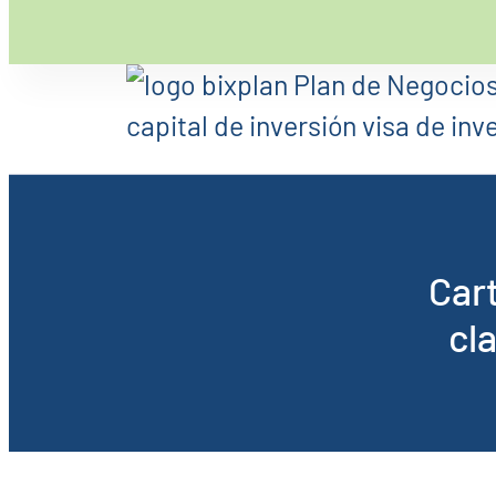
Car
cl