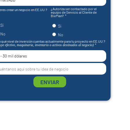
¿Autoriza ser contactado por el
eres crear un negocio en EE.UU.?
equipo de Servicio al Cliente de
BixPlan?
Si
Si
No
No
 qué nivel de inversión cuentas actualmente para tu proyecto en EE.UU.?
uye efectivo, maquinaria, inventario o activos destinados al negocio)
ENVIAR