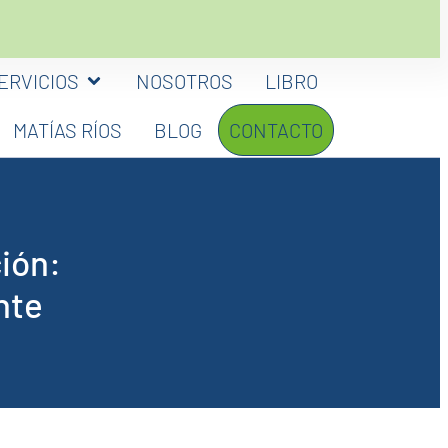
ERVICIOS
NOSOTROS
LIBRO
MATÍAS RÍOS
BLOG
CONTACTO
ión:
nte