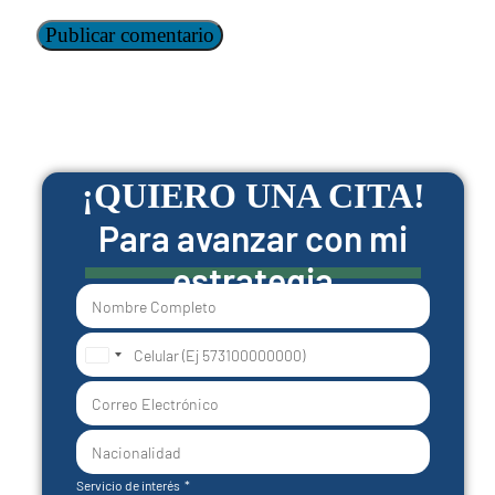
¡QUIERO UNA CITA!
Para avanzar con mi
estrategia
United
States
+1
Servicio de interés