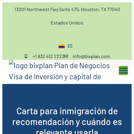
13201 Northwest Fwy Suite 475, Houston, TX 77040
Estados Unidos
ES
EN
+1 832 412 2223
info@bixplan.com
Carta para inmigración de
recomendación y cuándo es
relevante usarla