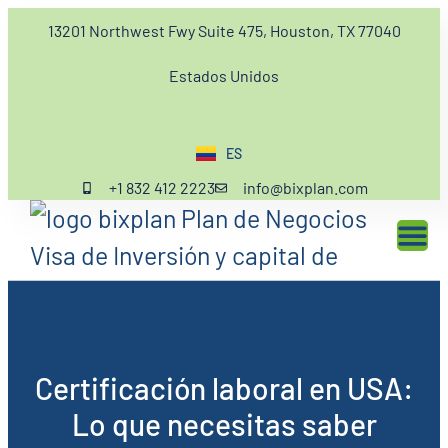
13201 Northwest Fwy Suite 475, Houston, TX 77040
Estados Unidos
ES
EN
+1 832 412 2223
info@bixplan.com
Certificación laboral en USA:
Lo que necesitas saber