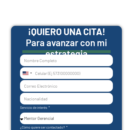
¡QUIERO UNA CITA!
Para avanzar con mi
estrategia
United
States
+1
Servicio de interés
¿Cómo quiere ser contactado?