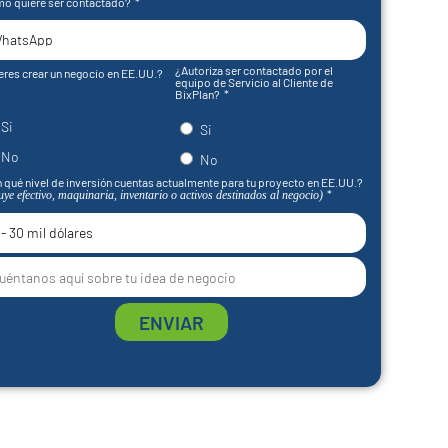
o quiere ser contactado?
¿Autoriza ser contactado por el
eres crear un negocio en EE.UU.?
equipo de Servicio al Cliente de
BixPlan?
Si
Si
No
No
 qué nivel de inversión cuentas actualmente para tu proyecto en EE.UU.?
uye efectivo, maquinaria, inventario o activos destinados al negocio)
ENVIAR