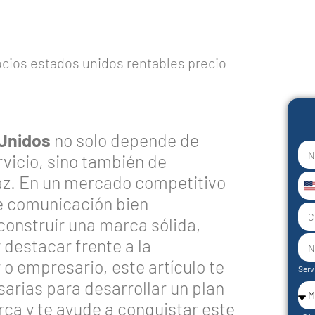
Unidos
no solo depende de
rvicio, sino también de
az. En un mercado competitivo
U
e comunicación bien
S
onstruir una marca sólida,
+
 destacar frente a la
 empresario, este artículo te
Serv
arias para desarrollar un plan
ca y te ayude a conquistar este