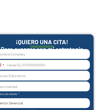
¡QUIERO UNA CITA!
Para avanzar con mi estrategia
nited
tates
1
icio de interés