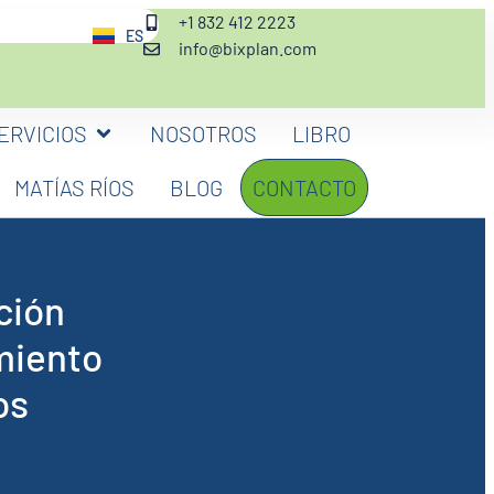
+1 832 412 2223
ES
EN
info@bixplan.com
ERVICIOS
NOSOTROS
LIBRO
MATÍAS RÍOS
BLOG
CONTACTO
ción
miento
os