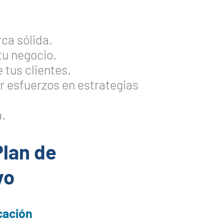
ca sólida.
tu negocio.
 tus clientes.
r esfuerzos en estrategias
a.
Plan de
vo
cación