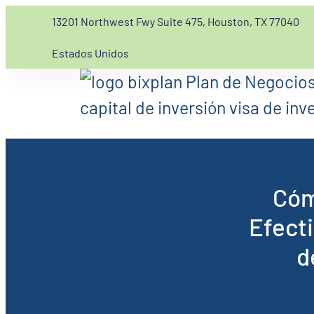
13201 Northwest Fwy Suite 475, Houston, TX 77040
Estados Unidos
Cóm
Efect
d