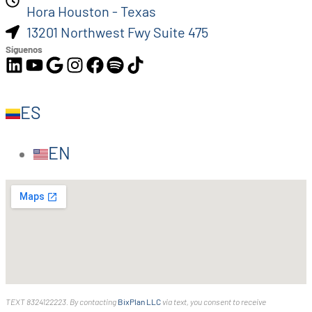
Hora Houston - Texas
13201 Northwest Fwy Suite 475
Síguenos
ES
EN
TEXT 8324122223. By contacting
BixPlan LLC
via text, you consent to receive