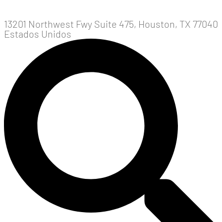
13201 Northwest Fwy Suite 475, Houston, TX 77040
Estados Unidos