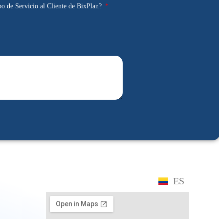
po de Servicio al Cliente de BixPlan?
ES
EN