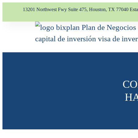
13201 Northwest Fwy Suite 475, Houston, TX 77040 Est
CO
HA