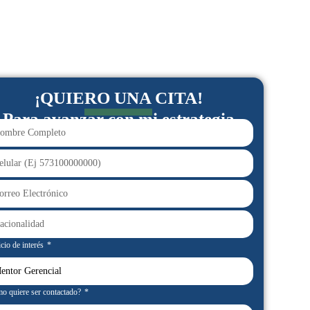
¡QUIERO UNA CITA!
Para avanzar con mi estrategia
cio de interés
o quiere ser contactado?