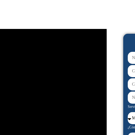
Servi
¿Cóm