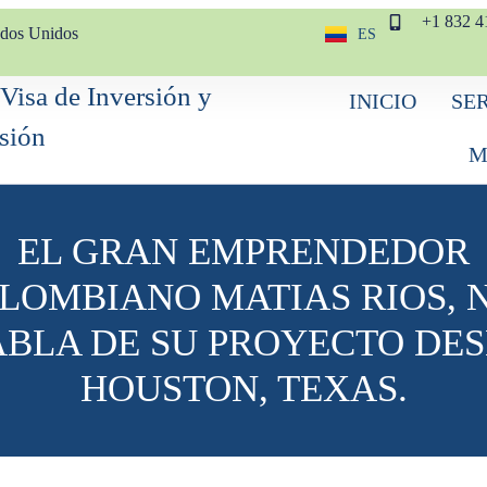
+1 832 4
ados Unidos
ES
EN
INICIO
SE
M
EL GRAN EMPRENDEDOR
LOMBIANO MATIAS RIOS, 
BLA DE SU PROYECTO DE
HOUSTON, TEXAS.