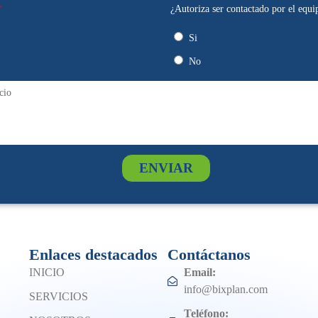
¿Autoriza ser contactado por el equi
Si
No
ENVIAR
Enlaces destacados
Contáctanos
INICIO
Email:
info@bixplan.com
SERVICIOS
Teléfono: