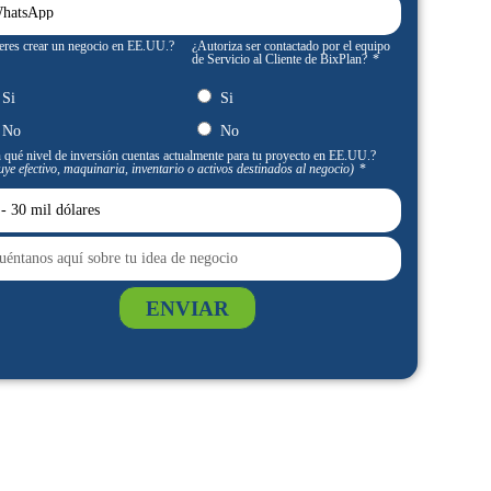
eres crear un negocio en EE.UU.?
¿Autoriza ser contactado por el equipo
de Servicio al Cliente de BixPlan?
Si
Si
No
No
 qué nivel de inversión cuentas actualmente para tu proyecto en EE.UU.?
uye efectivo, maquinaria, inventario o activos destinados al negocio)
ENVIAR