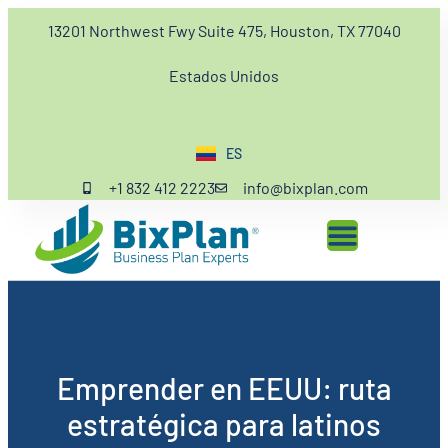
13201 Northwest Fwy Suite 475, Houston, TX 77040
Estados Unidos
ES
EN
+1 832 412 2223
info@bixplan.com
Emprender en EEUU: ruta
estratégica para latinos