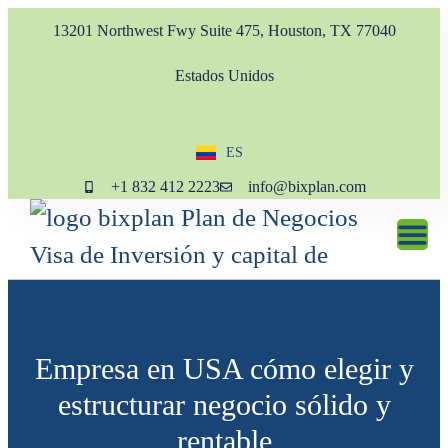
13201 Northwest Fwy Suite 475, Houston, TX 77040
Estados Unidos
ES
EN
+1 832 412 2223
info@bixplan.com
Empresa en USA cómo elegir y
estructurar negocio sólido y
rentable