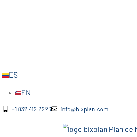
ES
EN
+1 832 412 2223
info@bixplan.com