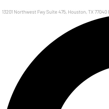
13201 Northwest Fwy Suite 475, Houston, TX 77040