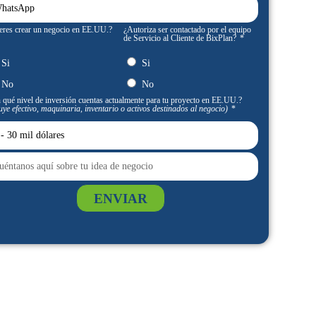
eres crear un negocio en EE.UU.?
¿Autoriza ser contactado por el equipo
de Servicio al Cliente de BixPlan?
Si
Si
No
No
 qué nivel de inversión cuentas actualmente para tu proyecto en EE.UU.?
uye efectivo, maquinaria, inventario o activos destinados al negocio)
ENVIAR