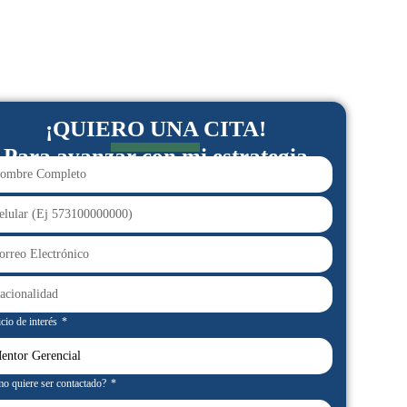
¡QUIERO UNA CITA!
Para avanzar con mi estrategia
cio de interés
o quiere ser contactado?