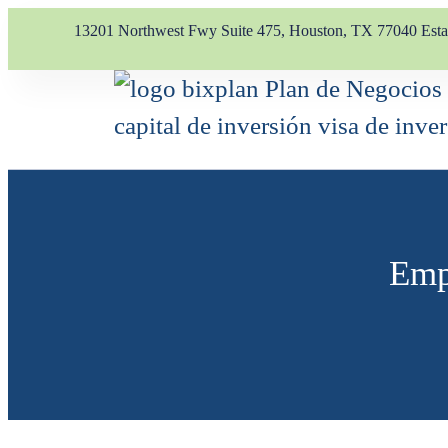
13201 Northwest Fwy Suite 475, Houston, TX 77040 Est
Emp