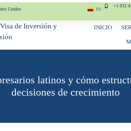
+1 832 4
ados Unidos
ES
EN
INICIO
SE
M
resarios latinos y cómo estruct
decisiones de crecimiento