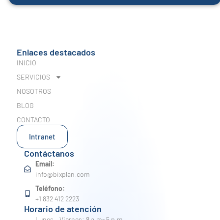
Enlaces destacados
INICIO
SERVICIOS
NOSOTROS
BLOG
CONTACTO
Intranet
Contáctanos
Email:
info@bixplan.com
Teléfono:
+1 832 412 2223
Horario de atención
Lunes – Viernes: 8 a.m- 5 p.m