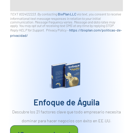
TEXT 8324122223. By contacting
BixPlan LLC
via text, you consent to receive
informational text message responses in relation to your initial
communication. Message frequency varies. Message and data rates may
apply. You may opt out of receiving text SMS at any time by replying STOP.
Reply HELP for Support.
Privacy Policy –
https://bixplan.com/politicas-
de-
privacidad/
Enfoque de Águila
Descubre los 21 factores clave que todo empresario necesita
dominar para hacer negocios con éxito en EE.UU.