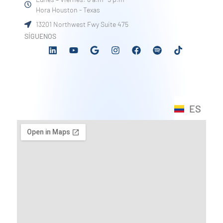
Hora Houston - Texas
13201 Northwest Fwy Suite 475
SÍGUENOS
ES
EN