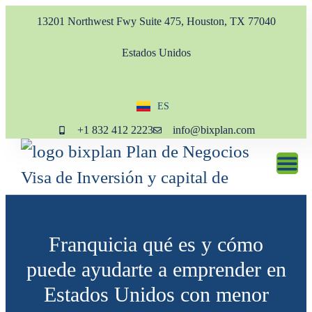
13201 Northwest Fwy Suite 475, Houston, TX 77040
Estados Unidos
ES
EN
+1 832 412 2223
info@bixplan.com
Franquicia qué es y cómo
puede ayudarte a emprender en
Estados Unidos con menor