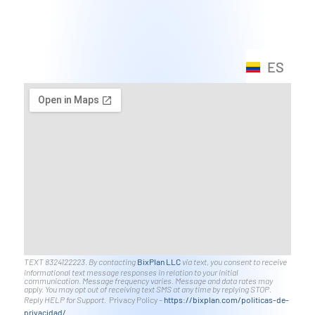
ES
EN
TEXT 8324122223. By contacting
BixPlan LLC
via text, you consent to receive
informational text message responses in relation to your initial
communication. Message frequency varies. Message and data rates may
apply. You may opt out of receiving text SMS at any time by replying STOP.
Reply HELP for Support.
Privacy Policy –
https://bixplan.com/politicas-
de-
privacidad/