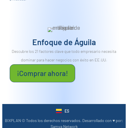
Enfoque de Águila
Descubre los 21 factores clave que todo empresario necesita
dominar para hacer negocios con éxito en EE.UU.
¡Comprar ahora!
ES
EN
BIXPLAN © Todos los derechos reservados. Desarrollado con ♥︎ por:
Samva Network