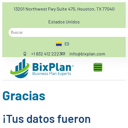
13201 Northwest Fwy Suite 475, Houston, TX 77040
Estados Unidos
ES
EN
+1 832 412 2223
info@bixplan.com
Gracias
¡Tus datos fueron