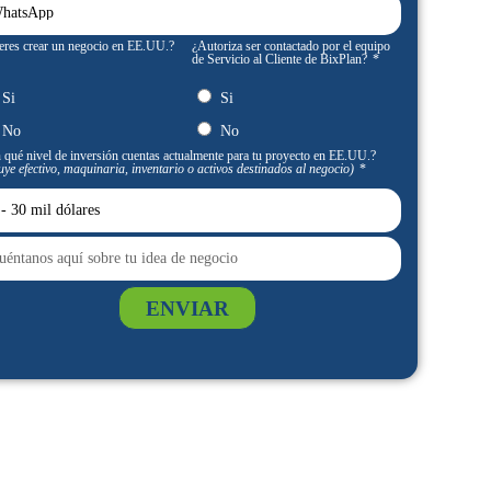
eres crear un negocio en EE.UU.?
¿Autoriza ser contactado por el equipo
de Servicio al Cliente de BixPlan?
Si
Si
No
No
 qué nivel de inversión cuentas actualmente para tu proyecto en EE.UU.?
uye efectivo, maquinaria, inventario o activos destinados al negocio)
ENVIAR