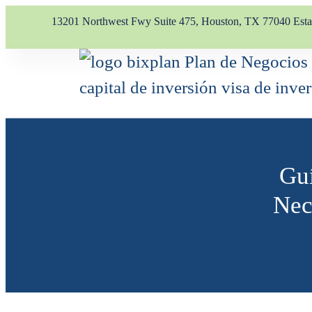
13201 Northwest Fwy Suite 475, Houston, TX 77040 Est
Guí
Nec