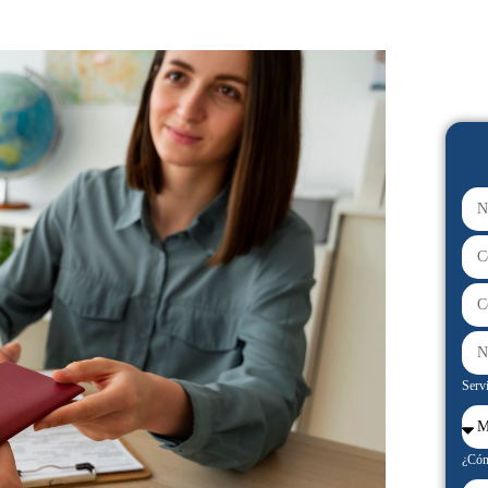
Servi
¿Cóm