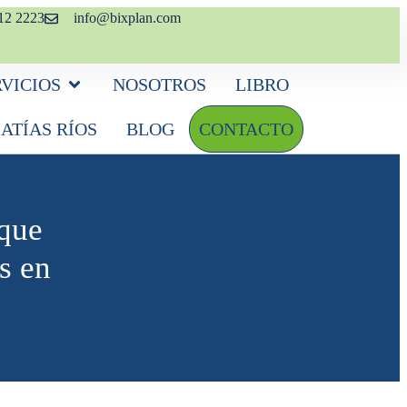
12 2223
info@bixplan.com
RVICIOS
NOSOTROS
LIBRO
ATÍAS RÍOS
BLOG
CONTACTO
 que
s en