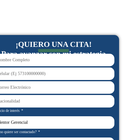
¡QUIERO UNA CITA!
Para avanzar con mi estrategia
cio de interés
o quiere ser contactado?