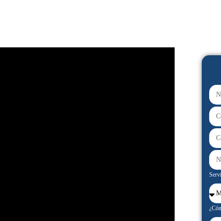
Servi
¿Cóm