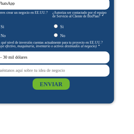
eres crear un negocio en EE.UU.?
¿Autoriza ser contactado por el equipo
de Servicio al Cliente de BixPlan?
Si
Si
No
No
 qué nivel de inversión cuentas actualmente para tu proyecto en EE.UU.?
uye efectivo, maquinaria, inventario o activos destinados al negocio)
ENVIAR