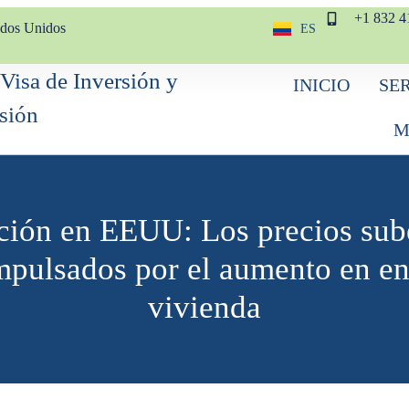
+1 832 4
ados Unidos
ES
EN
INICIO
SE
M
ación en EEUU: Los precios sub
impulsados por el aumento en en
vivienda