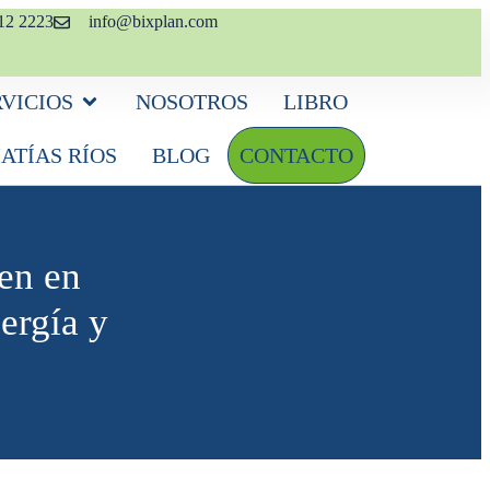
12 2223
info@bixplan.com
RVICIOS
NOSOTROS
LIBRO
ATÍAS RÍOS
BLOG
CONTACTO
en en
ergía y