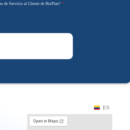
po de Servicio al Cliente de BixPlan?
ES
EN