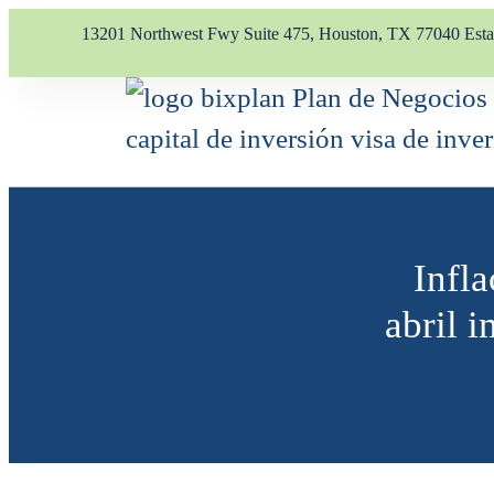
13201 Northwest Fwy Suite 475, Houston, TX 77040 Est
Infl
abril 