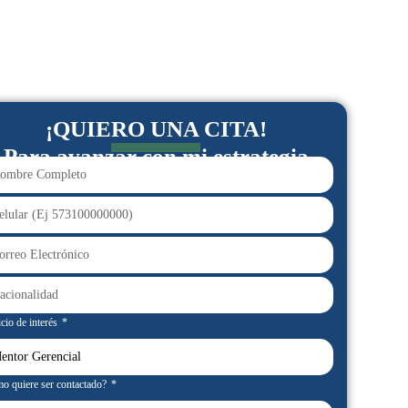
¡QUIERO UNA CITA!
Para avanzar con mi estrategia
cio de interés
o quiere ser contactado?