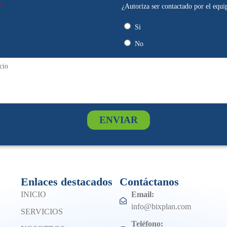
¿Autoriza ser contactado por el equi
Si
No
ENVIAR
Enlaces destacados
Contáctanos
INICIO
Email:
info@bixplan.com
SERVICIOS
Teléfono: