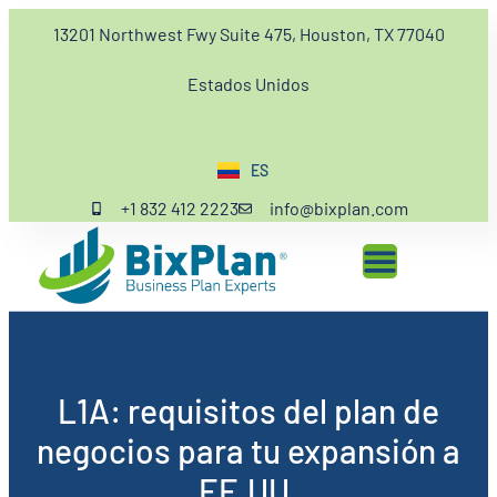
13201 Northwest Fwy Suite 475, Houston, TX 77040
Estados Unidos
ES
EN
+1 832 412 2223
info@bixplan.com
L1A: requisitos del plan de
negocios para tu expansión a
EE.UU.