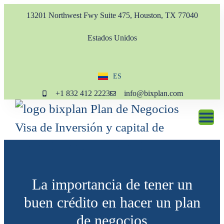
13201 Northwest Fwy Suite 475, Houston, TX 77040
Estados Unidos
ES
EN
+1 832 412 2223
info@bixplan.com
La importancia de tener un
buen crédito en hacer un plan
de negocios