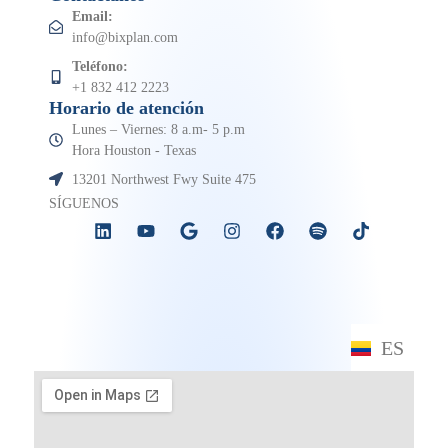
Email:
info@bixplan.com
Teléfono:
+1 832 412 2223
Horario de atención
Lunes – Viernes: 8 a.m- 5 p.m
Hora Houston - Texas
13201 Northwest Fwy Suite 475
SÍGUENOS
ES
EN