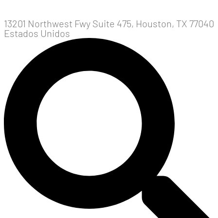
13201 Northwest Fwy Suite 475, Houston, TX 77040
Estados Unidos