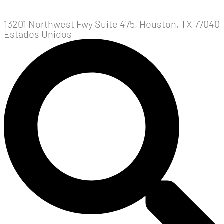
13201 Northwest Fwy Suite 475, Houston, TX 77040
Estados Unidos