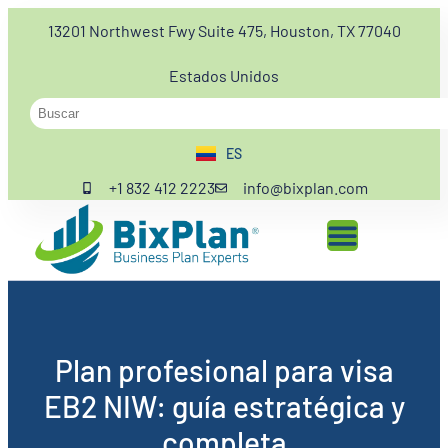
13201 Northwest Fwy Suite 475, Houston, TX 77040
Estados Unidos
ES
EN
+1 832 412 2223
info@bixplan.com
Plan profesional para visa
EB2 NIW: guía estratégica y
completa