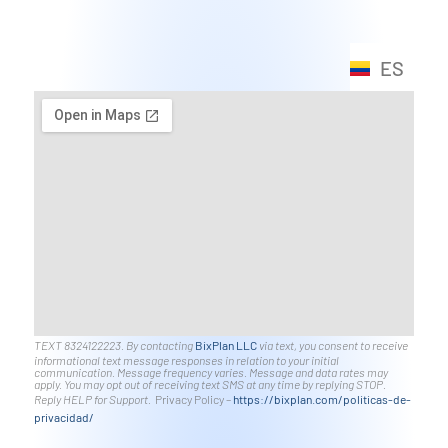
ES
EN
TEXT 8324122223. By contacting
BixPlan LLC
via text, you consent to receive
informational text message responses in relation to your initial
communication. Message frequency varies. Message and data rates may
apply. You may opt out of receiving text SMS at any time by replying STOP.
Reply HELP for Support.
Privacy Policy –
https://bixplan.com/politicas-
de-
privacidad/