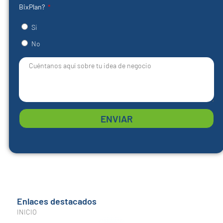
BixPlan?
Si
No
ENVIAR
Enlaces destacados
INICIO