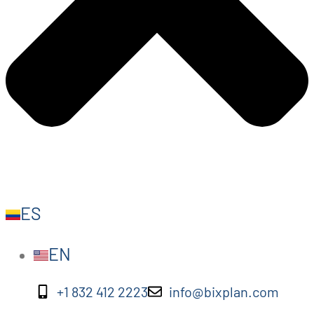
ES
EN
+1 832 412 2223
info@bixplan.com