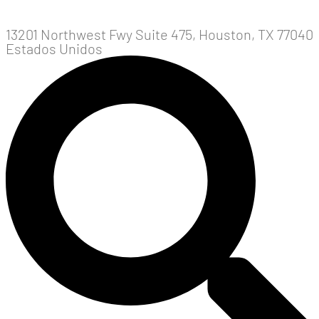
13201 Northwest Fwy Suite 475, Houston, TX 77040
Estados Unidos