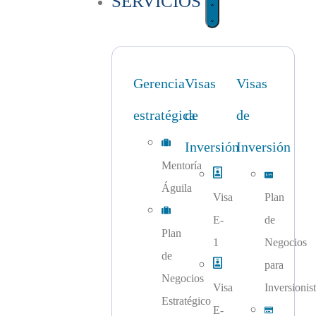
SERVICIOS
Gerencia
Visas
Visas
estratégica
de
de
Inversión
Inversión​
Mentoría
Águila
Visa
Plan
E-
de
Plan
1
Negocios
de
para
Negocios
Visa
Inversionis
Estratégico
E-