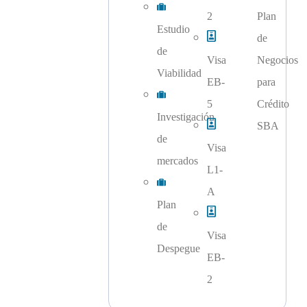
2
Plan
Estudio
de
de
Visa
Negocios
Viabilidad
EB-
para
5
Crédito
Investigación
SBA
de
Visa
mercados
L1-
A
Plan
de
Visa
Despegue
EB-
2