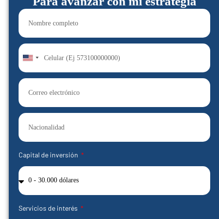
Para avanzar con mi estrategia
United
States
+1
Capital de inversión
Servicios de interés