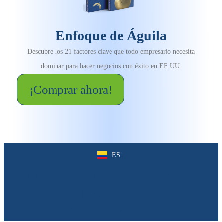
Enfoque de Águila
Descubre los 21 factores clave que todo empresario necesita
dominar para hacer negocios con éxito en EE.UU.
¡Comprar ahora!
ES
EN
BIXPLAN © Todos los derechos
reservados. Desarrollado con ♥︎ por:
Samva Network