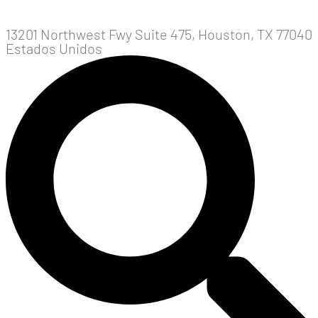
13201 Northwest Fwy Suite 475, Houston, TX 77040
Estados Unidos