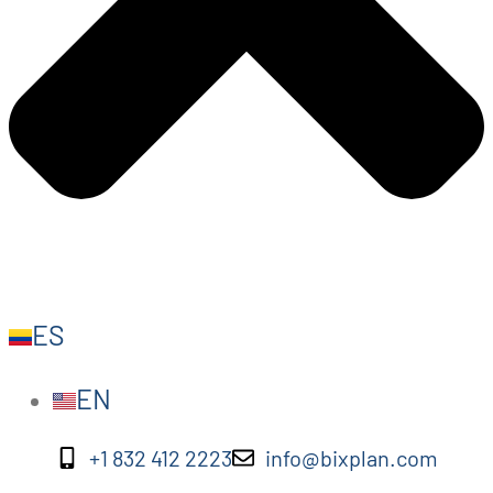
ES
EN
+1 832 412 2223
info@bixplan.com