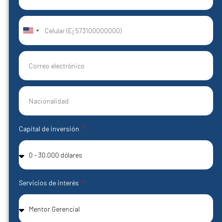
United
States
+1
Capital de inversión
Servicios de interés