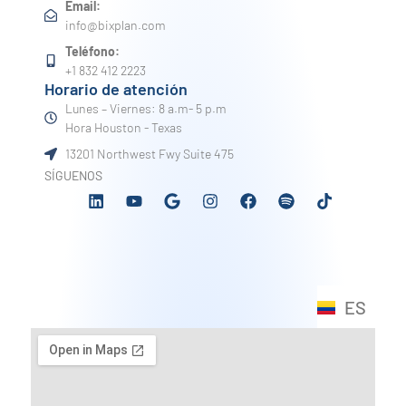
Email:
info@bixplan.com
Teléfono:
+1 832 412 2223
Horario de atención
Lunes – Viernes: 8 a.m- 5 p.m
Hora Houston - Texas
13201 Northwest Fwy Suite 475
SÍGUENOS
ES
EN