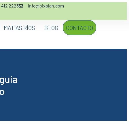
2 412 2223
info@bixplan.com
MATÍAS RÍOS
BLOG
CONTACTO
guía
so