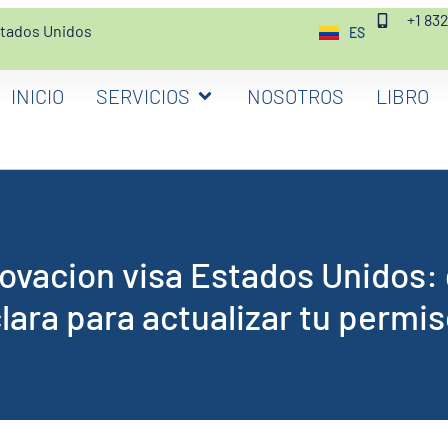
+1 83
stados Unidos
ES
EN
INICIO
SERVICIOS
NOSOTROS
LIBRO
ovacion visa Estados Unidos: 
lara para actualizar tu permi