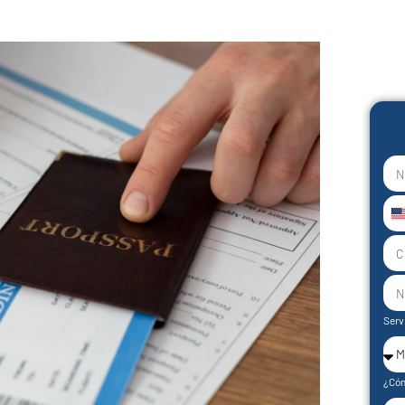
U
S
+
Serv
¿Cóm