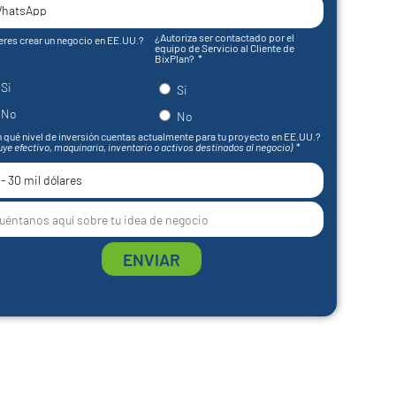
¿Autoriza ser contactado por el
eres crear un negocio en EE.UU.?
equipo de Servicio al Cliente de
BixPlan?
Si
Si
No
No
 qué nivel de inversión cuentas actualmente para tu proyecto en EE.UU.?
uye efectivo, maquinaria, inventario o activos destinados al negocio)
ENVIAR