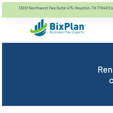
13201 Northwest Fwy Suite 475, Houston, TX 77040 E
Ren
c