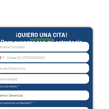
¡QUIERO UNA CITA!
Para avanzar con mi estrategia
nited
tates
1
icio de interés
o quiere ser contactado?