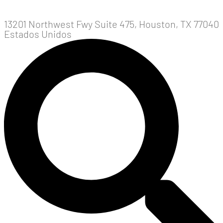
13201 Northwest Fwy Suite 475, Houston, TX 77040
Estados Unidos