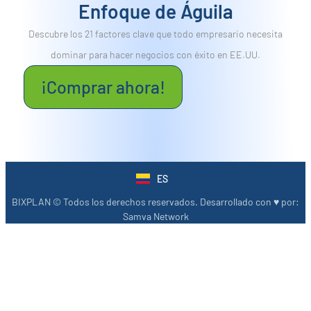
Enfoque de Águila
Descubre los 21 factores clave que todo empresario necesita
dominar para hacer negocios con éxito en EE.UU.
¡Comprar ahora!
ES
EN
BIXPLAN © Todos los derechos reservados. Desarrollado con ♥︎ por:
Samva Network