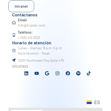
Intranet
Contáctanos
Email:
info@bixplan.com
Teléfono:
+1 832 412 2223
Horario de atención
Lunes – Viernes: 8 a.m- 5 p.m
Hora Houston - Texas
13201 Northwest Fwy Suite 475
SÍGUENOS
ES
EN