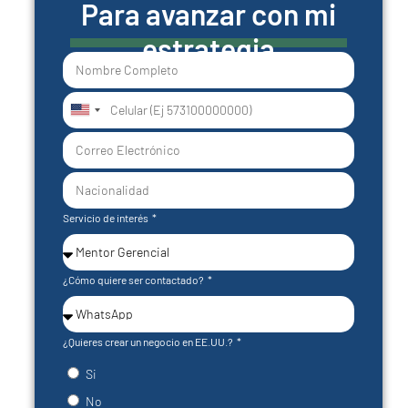
Para avanzar con mi
estrategia
United
States
+1
Servicio de interés
¿Cómo quiere ser contactado?
¿Quieres crear un negocio en EE.UU.?
Si
No