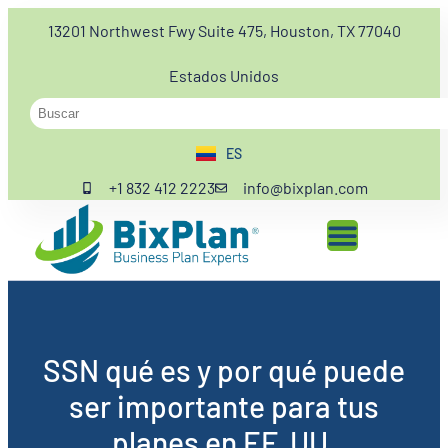
13201 Northwest Fwy Suite 475, Houston, TX 77040
Estados Unidos
ES
EN
+1 832 412 2223
info@bixplan.com
SSN qué es y por qué puede
ser importante para tus
planes en EE. UU.