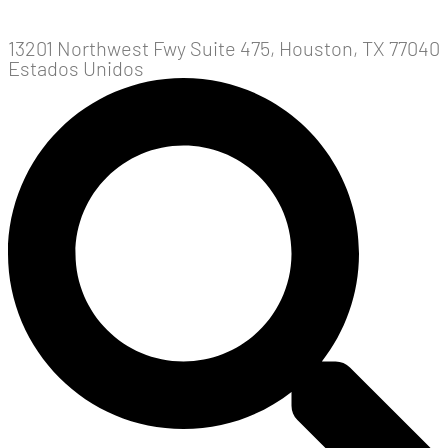
13201 Northwest Fwy Suite 475, Houston, TX 77040
Estados Unidos