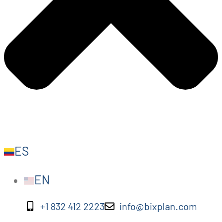
ES
EN
+1 832 412 2223
info@bixplan.com