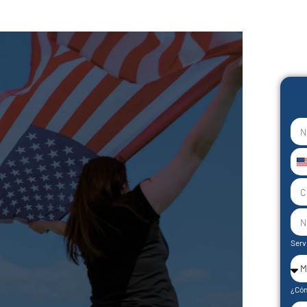
U
S
+
Serv
¿Cóm