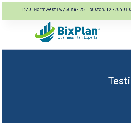
13201 Northwest Fwy Suite 475, Houston, TX 77040 E
Testi