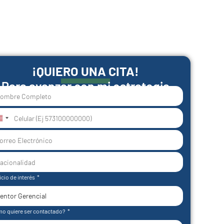
¡QUIERO UNA CITA!
Para avanzar con mi estrategia
nited
tates
1
icio de interés
o quiere ser contactado?