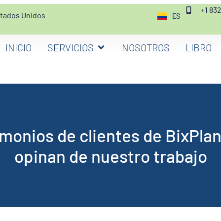
+1 83
stados Unidos
ES
EN
INICIO
SERVICIOS
NOSOTROS
LIBRO
monios de clientes de BixPla
opinan de nuestro trabajo