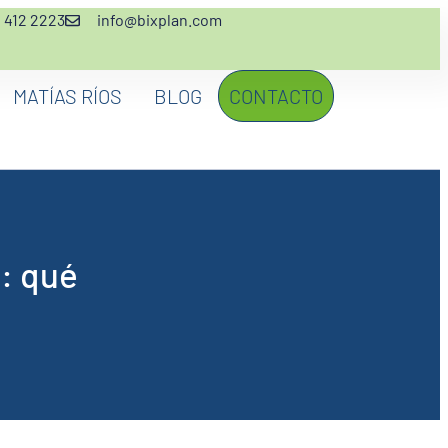
2 412 2223
info@bixplan.com
MATÍAS RÍOS
BLOG
CONTACTO
n: qué