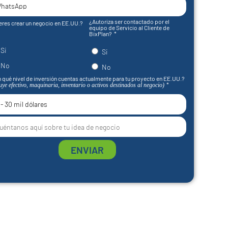
¿Autoriza ser contactado por el
eres crear un negocio en EE.UU.?
equipo de Servicio al Cliente de
BixPlan?
Si
Si
No
No
 qué nivel de inversión cuentas actualmente para tu proyecto en EE.UU.?
uye efectivo, maquinaria, inventario o activos destinados al negocio)
ENVIAR