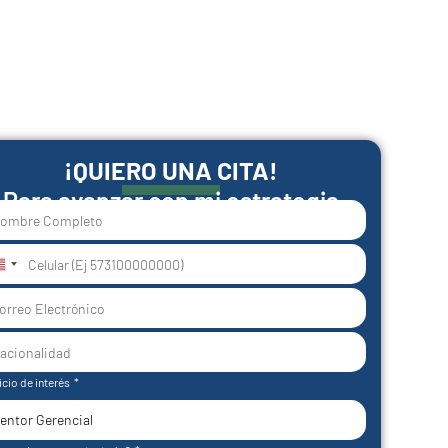
¡QUIERO UNA CITA!
Para avanzar con mi estrategia
nited
tates
1
icio de interés