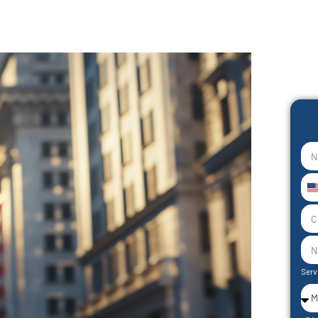
U
S
+
Serv