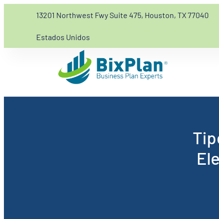
13201 Northwest Fwy Suite 475, Houston, TX 77040
Estados Unidos
Tip
Ele