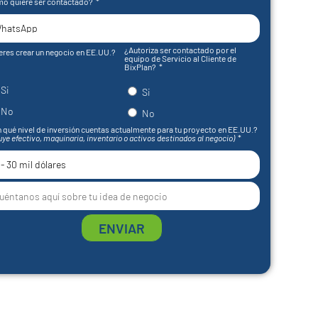
o quiere ser contactado?
¿Autoriza ser contactado por el
eres crear un negocio en EE.UU.?
equipo de Servicio al Cliente de
BixPlan?
Si
Si
No
No
 qué nivel de inversión cuentas actualmente para tu proyecto en EE.UU.?
uye efectivo, maquinaria, inventario o activos destinados al negocio)
ENVIAR