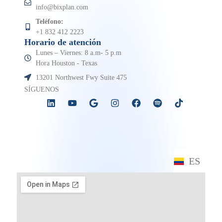
info@bixplan.com
Teléfono:
+1 832 412 2223
Horario de atención
Lunes – Viernes: 8 a.m- 5 p.m
Hora Houston - Texas
13201 Northwest Fwy Suite 475
SÍGUENOS
ES
EN