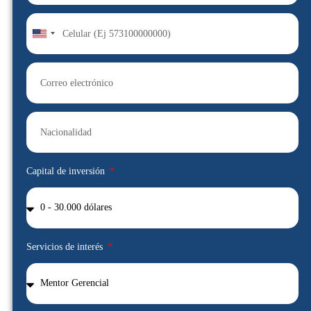
United
States
+1
Capital de inversión
Servicios de interés