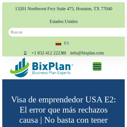
13201 Northwest Fwy Suite 475, Houston, TX 77040
Estados Unidos
ES
EN
+1 832 412 2223
info@bixplan.com
Visa de emprendedor USA E2:
El error que más rechazos
causa | No basta con tener