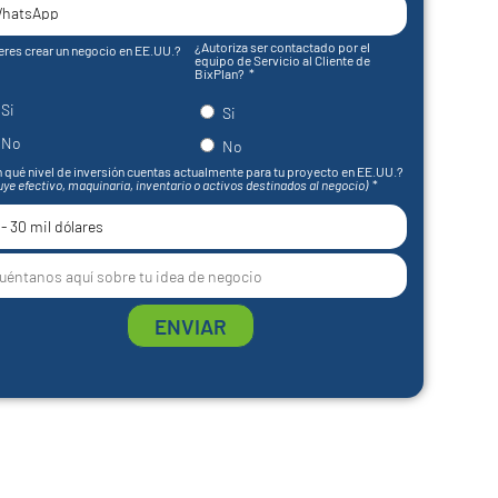
¿Autoriza ser contactado por el
eres crear un negocio en EE.UU.?
equipo de Servicio al Cliente de
BixPlan?
Si
Si
No
No
 qué nivel de inversión cuentas actualmente para tu proyecto en EE.UU.?
uye efectivo, maquinaria, inventario o activos destinados al negocio)
ENVIAR