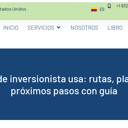
+1 83
stados Unidos
ES
EN
INICIO
SERVICIOS
NOSOTROS
LIBRO
de inversionista usa: rutas, pl
próximos pasos con guía