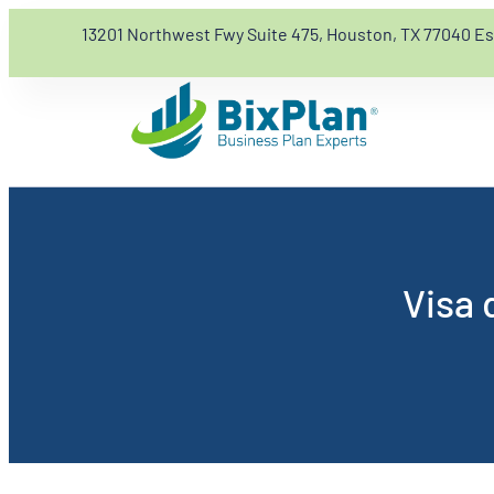
13201 Northwest Fwy Suite 475, Houston, TX 77040 E
Visa 