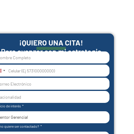
¡QUIERO UNA CITA!
Para avanzar con mi estrategia
nited
tates
1
icio de interés
o quiere ser contactado?