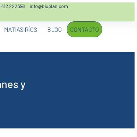
2 412 2223
info@bixplan.com
MATÍAS RÍOS
BLOG
CONTACTO
anes y