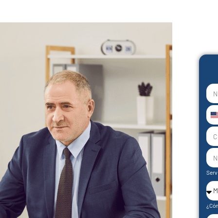
U
S
+
Serv
¿Cóm