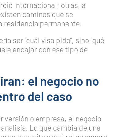
cio internacional; otras, a
existen caminos que se
 a residencia permanente.
ía ser “cuál visa pido”, sino “qué
uele encajar con ese tipo de
iran: el negocio no
entro del caso
inversión o empresa, el negocio
l análisis. Lo que cambia de una
que se necesita y qué rol se espera