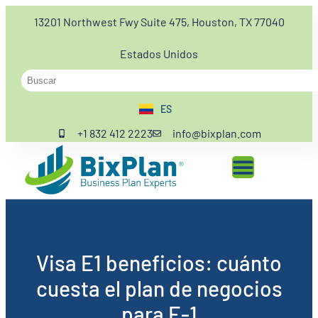
13201 Northwest Fwy Suite 475, Houston, TX 77040
Estados Unidos
ES
EN
+1 832 412 2223
info@bixplan.com
Visa E1 beneficios: cuánto
cuesta el plan de negocios
para E-1