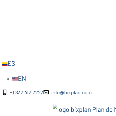
ES
EN
+1 832 412 2223
info@bixplan.com