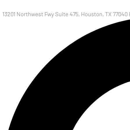
13201 Northwest Fwy Suite 475, Houston, TX 77040