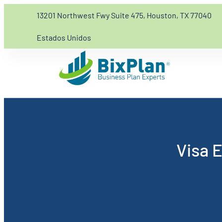
13201 Northwest Fwy Suite 475, Houston, TX 77040
Estados Unidos
Visa 