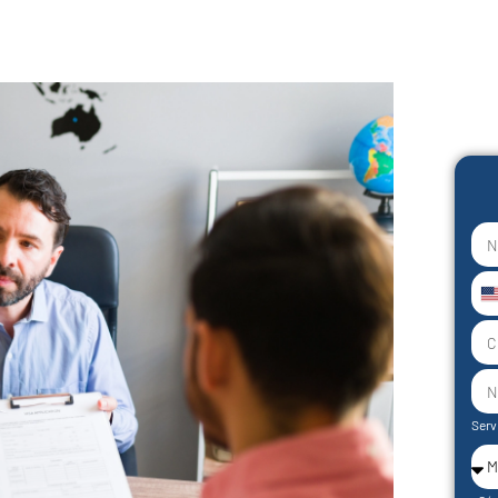
U
S
+
Serv