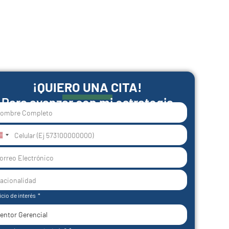
¡QUIERO UNA CITA!
Para avanzar con mi estrategia
nited
tates
1
icio de interés