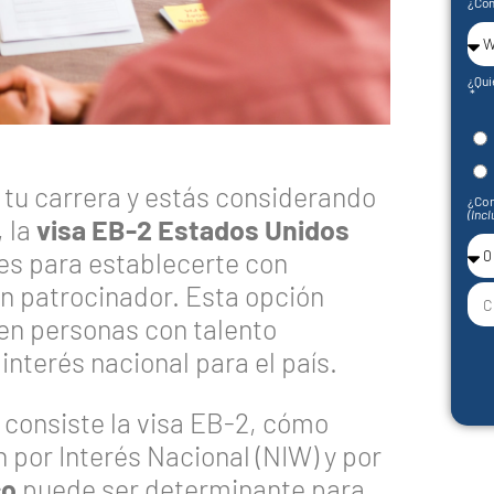
¿Cóm
¿Qui
n tu carrera y estás considerando
¿Con
(Incl
, la
visa EB-2 Estados Unidos
les para establecerte con
n patrocinador. Esta opción
en personas con talento
interés nacional para el país.
 consiste la visa EB-2, cómo
 por Interés Nacional (NIW) y por
co
puede ser determinante para