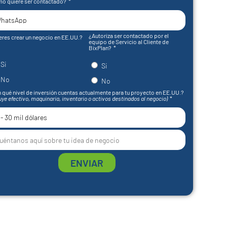
o quiere ser contactado?
¿Autoriza ser contactado por el
eres crear un negocio en EE.UU.?
equipo de Servicio al Cliente de
BixPlan?
Si
Si
No
No
 qué nivel de inversión cuentas actualmente para tu proyecto en EE.UU.?
uye efectivo, maquinaria, inventario o activos destinados al negocio)
ENVIAR