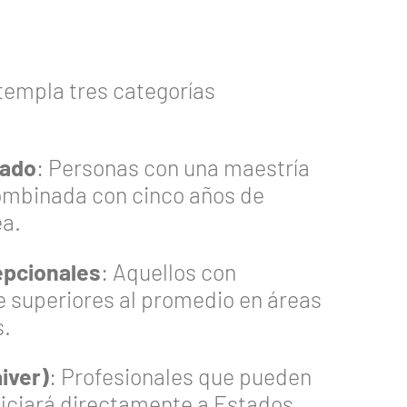
templa tres categorías
zado
: Personas con una maestría
combinada con cinco años de
ea.
epcionales
: Aquellos con
 superiores al promedio en áreas
s.
iver)
: Profesionales que pueden
iciará directamente a Estados