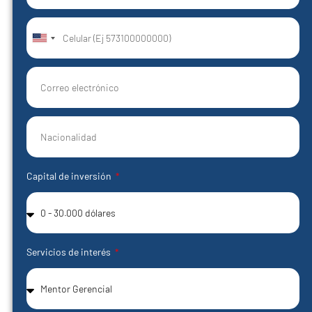
United
States
+1
Capital de inversión
Servicios de interés