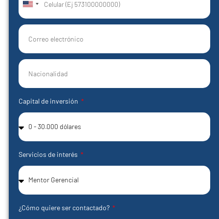
United
States
+1
Capital de inversión
Servicios de interés
¿Cómo quiere ser contactado?