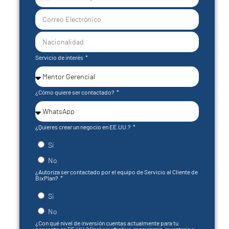
United
States
+1
Servicio de interés
¿Cómo quiere ser contactado?
¿Quieres crear un negocio en EE.UU.?
Si
No
¿Autoriza ser contactado por el equipo de Servicio al Cliente de
BixPlan?
Si
No
¿Con qué nivel de inversión cuentas actualmente para tu
proyecto en EE.UU.?
(Incluye efectivo, maquinaria, inventario o