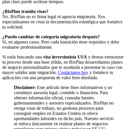
plan claro puede acelerar tiempos.
¿BixPlan tramita visas?
No. BixPlan no es firma legal ni agencia migratoria. Nos
especializamos en crear la documentación estratégica que fortalece
tu solicitud.
¿Puedo cambiar de categoría migratoria después?
Sí, en algunos casos. Pero cada transición tiene requisitos y debe
evaluarse profesionalmente.
Si estás buscando una
visa inversionista USA
y deseas estructurar
tu proceso desde una base sólida, en BixPlan desarrollamos planes
de negocio personalizados que te ayudarán a presentar tu caso con
mayor solidez ante migración.
Contáctanos hoy
y fortalece tu
aplicación con una propuesta de valor bien diseñada.
Disclaimer:
Este artículo tiene fines informativos y no
constituye asesoría legal, contable o financiera. Para
obtener información oficial, consulta fuentes
gubernamentales y asesores especializados. BixPlan no
otorga visas de trabajo, no gestiona procesos para
conseguir empleo en Estados Unidos ni ofrece
oportunidades laborales en dicho país. Nuestro servicio
se enfoca únicamente en realizar planes de negocios
estratégicos para migrar, vivir y trabajar en EE.UU.